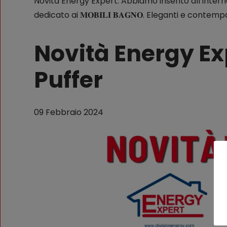
Novità Energy Expert: Abbiamo inserito all’inter
dedicato ai 𝐌𝐎𝐁𝐈𝐋𝐈 𝐁𝐀𝐆𝐍𝐎. Eleganti e contem
Novità Energy Exp
Puffer
09 Febbraio 2024