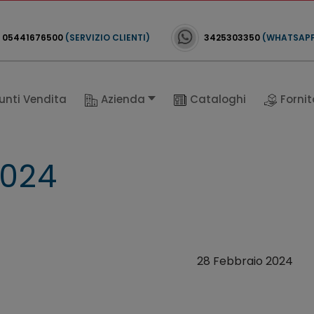
05441676500
(SERVIZIO CLIENTI)
3425303350
(WHATSAP
unti Vendita
Azienda
Cataloghi
Fornit
2024
28 Febbraio 2024