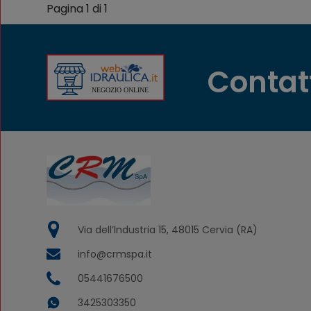
Pagina 1 di 1
Contat
Via dell’Industria 15, 48015 Cervia (RA)
info@crmspa.it
05441676500
3425303350