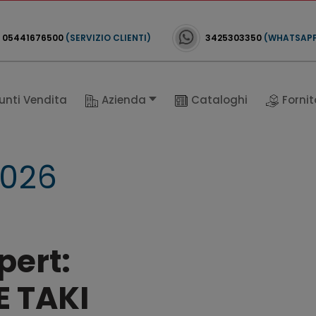
05441676500
(SERVIZIO CLIENTI)
3425303350
(WHATSAP
unti Vendita
Azienda
Cataloghi
Fornit
2026
pert:
 TAKI