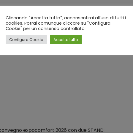
o sfoglia il formato elettronico.
Cliccando “Accetta tutto”, acconsentirai all'uso di tutti i
cookies. Potrai comunque cliccare su "Configura
Cookie" per un consenso controllato.
03 Febbraio 2026
Configura Cookie
Accetta tutto
a convegno expocomfort 2026 con due STAND: