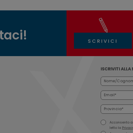
taci!
SCRIVICI
ISCRIVITI ALL
Acconsento all
letto la
Privac